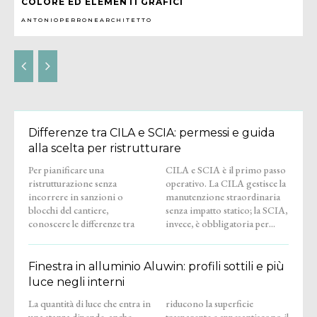
COLORE ED ELEMENTI GRAFICI
ANTONIOPERRONEARCHITETTO
Differenze tra CILA e SCIA: permessi e guida
alla scelta per ristrutturare
Per pianificare una
CILA e SCIA è il primo passo
ristrutturazione senza
operativo. La CILA gestisce la
incorrere in sanzioni o
manutenzione straordinaria
blocchi del cantiere,
senza impatto statico; la SCIA,
conoscere le differenze tra
invece, è obbligatoria per...
Finestra in alluminio Aluwin: profili sottili e più
luce negli interni
La quantità di luce che entra in
riducono la superficie
una stanza dipende, anche,
trasparente e appesantiscono il