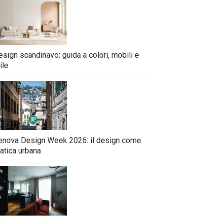
sign scandinavo: guida a colori, mobili e
ile
enova Design Week 2026: il design come
atica urbana