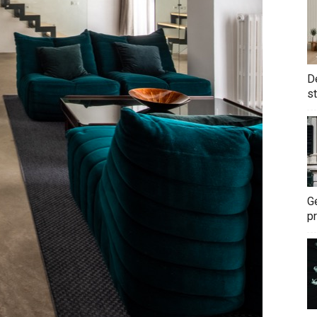
De
st
G
pr