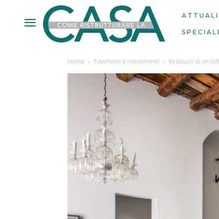
ATTUAL
SPECIAL
Home
Pavimenti e rivestimenti
Restauro di un lof