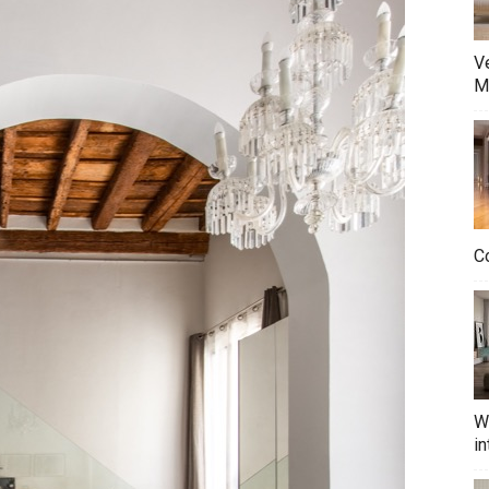
Ve
M
Co
W
in