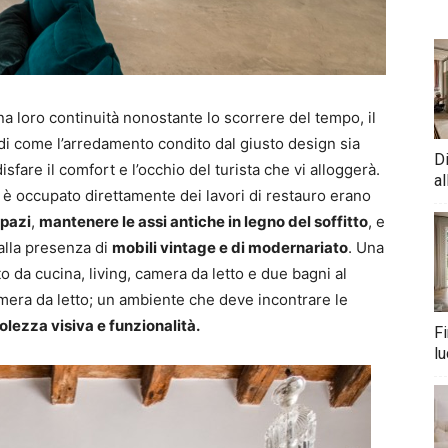
na loro continuità nonostante lo scorrere del tempo, il
di come l’arredamento condito dal giusto design sia
D
fare il comfort e l’occhio del turista che vi alloggerà.
al
 si è occupato direttamente dei lavori di restauro erano
spazi
,
mantenere le assi antiche in legno del soffitto
, e
alla presenza di
mobili vintage e di modernariato
. Una
 da cucina, living, camera da letto e due bagni al
mera da letto; un ambiente che deve incontrare le
lezza visiva e funzionalità.
Fi
lu