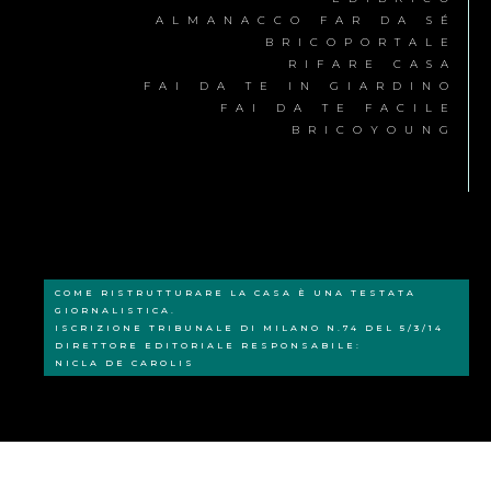
ALMANACCO FAR DA SÉ
BRICOPORTALE
RIFARE CASA
FAI DA TE IN GIARDINO
FAI DA TE FACILE
BRICOYOUNG
COME RISTRUTTURARE LA CASA È UNA TESTATA
GIORNALISTICA.
ISCRIZIONE TRIBUNALE DI MILANO N.74 DEL 5/3/14
DIRETTORE EDITORIALE RESPONSABILE:
NICLA DE CAROLIS