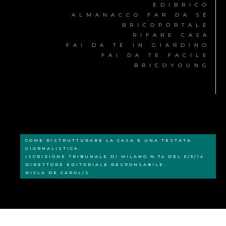
EDIBRICO
ALMANACCO FAR DA SÉ
BRICOPORTALE
RIFARE CASA
FAI DA TE IN GIARDINO
FAI DA TE FACILE
BRICOYOUNG
COME RISTRUTTURARE LA CASA È UNA TESTATA
GIORNALISTICA.
ISCRIZIONE TRIBUNALE DI MILANO N.74 DEL 5/3/14
DIRETTORE EDITORIALE RESPONSABILE:
NICLA DE CAROLIS