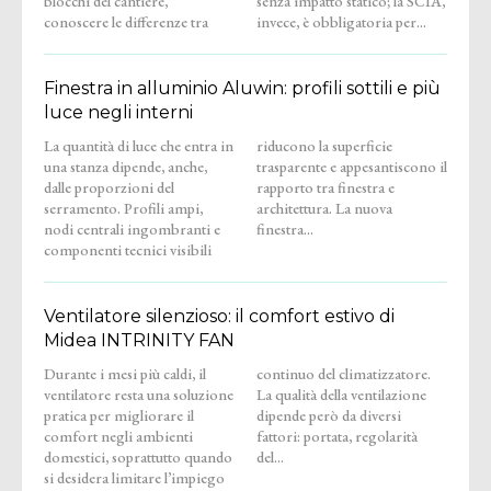
blocchi del cantiere,
senza impatto statico; la SCIA,
conoscere le differenze tra
invece, è obbligatoria per...
Finestra in alluminio Aluwin: profili sottili e più
luce negli interni
La quantità di luce che entra in
riducono la superficie
una stanza dipende, anche,
trasparente e appesantiscono il
dalle proporzioni del
rapporto tra finestra e
serramento. Profili ampi,
architettura. La nuova
nodi centrali ingombranti e
finestra...
componenti tecnici visibili
Ventilatore silenzioso: il comfort estivo di
Midea INTRINITY FAN
Durante i mesi più caldi, il
continuo del climatizzatore.
ventilatore resta una soluzione
La qualità della ventilazione
pratica per migliorare il
dipende però da diversi
comfort negli ambienti
fattori: portata, regolarità
domestici, soprattutto quando
del...
si desidera limitare l’impiego