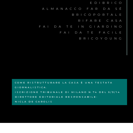
EDIBRICO
ALMANACCO FAR DA SÉ
BRICOPORTALE
RIFARE CASA
FAI DA TE IN GIARDINO
FAI DA TE FACILE
BRICOYOUNG
COME RISTRUTTURARE LA CASA È UNA TESTATA
GIORNALISTICA.
ISCRIZIONE TRIBUNALE DI MILANO N.74 DEL 5/3/14
DIRETTORE EDITORIALE RESPONSABILE:
NICLA DE CAROLIS