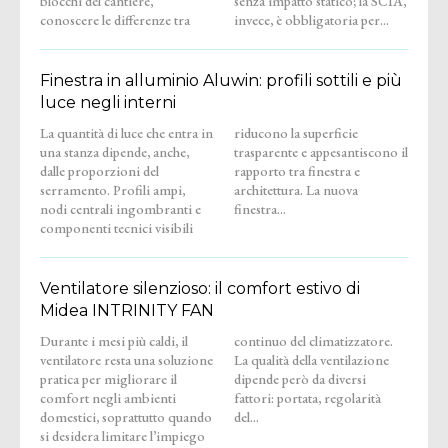
blocchi del cantiere,
senza impatto statico; la SCIA,
conoscere le differenze tra
invece, è obbligatoria per...
Finestra in alluminio Aluwin: profili sottili e più
luce negli interni
La quantità di luce che entra in
riducono la superficie
una stanza dipende, anche,
trasparente e appesantiscono il
dalle proporzioni del
rapporto tra finestra e
serramento. Profili ampi,
architettura. La nuova
nodi centrali ingombranti e
finestra...
componenti tecnici visibili
Ventilatore silenzioso: il comfort estivo di
Midea INTRINITY FAN
Durante i mesi più caldi, il
continuo del climatizzatore.
ventilatore resta una soluzione
La qualità della ventilazione
pratica per migliorare il
dipende però da diversi
comfort negli ambienti
fattori: portata, regolarità
domestici, soprattutto quando
del...
si desidera limitare l’impiego