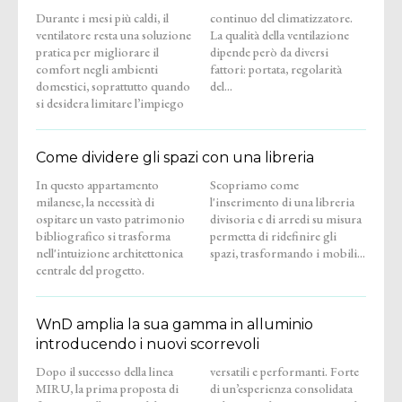
Durante i mesi più caldi, il
continuo del climatizzatore.
ventilatore resta una soluzione
La qualità della ventilazione
pratica per migliorare il
dipende però da diversi
comfort negli ambienti
fattori: portata, regolarità
domestici, soprattutto quando
del...
si desidera limitare l’impiego
Come dividere gli spazi con una libreria
In questo appartamento
Scopriamo come
milanese, la necessità di
l'inserimento di una libreria
ospitare un vasto patrimonio
divisoria e di arredi su misura
bibliografico si trasforma
permetta di ridefinire gli
nell'intuizione architettonica
spazi, trasformando i mobili...
centrale del progetto.
WnD amplia la sua gamma in alluminio
introducendo i nuovi scorrevoli
Dopo il successo della linea
versatili e performanti. Forte
MIRU, la prima proposta di
di un’esperienza consolidata