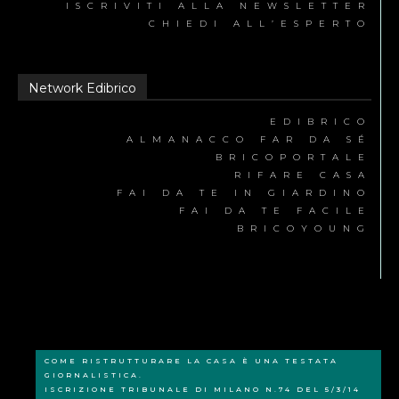
ISCRIVITI ALLA NEWSLETTER
CHIEDI ALL’ESPERTO
Network Edibrico
EDIBRICO
ALMANACCO FAR DA SÉ
BRICOPORTALE
RIFARE CASA
FAI DA TE IN GIARDINO
FAI DA TE FACILE
BRICOYOUNG
COME RISTRUTTURARE LA CASA È UNA TESTATA
GIORNALISTICA.
ISCRIZIONE TRIBUNALE DI MILANO N.74 DEL 5/3/14