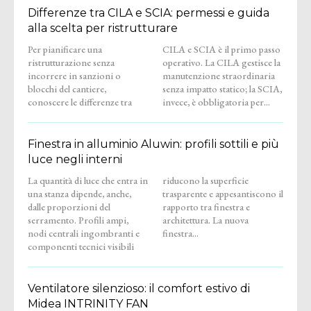
Differenze tra CILA e SCIA: permessi e guida
alla scelta per ristrutturare
Per pianificare una
CILA e SCIA è il primo passo
ristrutturazione senza
operativo. La CILA gestisce la
incorrere in sanzioni o
manutenzione straordinaria
blocchi del cantiere,
senza impatto statico; la SCIA,
conoscere le differenze tra
invece, è obbligatoria per...
Finestra in alluminio Aluwin: profili sottili e più
luce negli interni
La quantità di luce che entra in
riducono la superficie
una stanza dipende, anche,
trasparente e appesantiscono il
dalle proporzioni del
rapporto tra finestra e
serramento. Profili ampi,
architettura. La nuova
nodi centrali ingombranti e
finestra...
componenti tecnici visibili
Ventilatore silenzioso: il comfort estivo di
Midea INTRINITY FAN