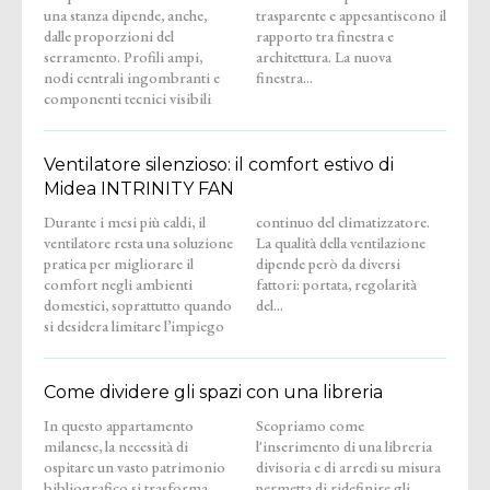
una stanza dipende, anche,
trasparente e appesantiscono il
dalle proporzioni del
rapporto tra finestra e
serramento. Profili ampi,
architettura. La nuova
nodi centrali ingombranti e
finestra...
componenti tecnici visibili
Ventilatore silenzioso: il comfort estivo di
Midea INTRINITY FAN
Durante i mesi più caldi, il
continuo del climatizzatore.
ventilatore resta una soluzione
La qualità della ventilazione
pratica per migliorare il
dipende però da diversi
comfort negli ambienti
fattori: portata, regolarità
domestici, soprattutto quando
del...
si desidera limitare l’impiego
Come dividere gli spazi con una libreria
In questo appartamento
Scopriamo come
milanese, la necessità di
l'inserimento di una libreria
ospitare un vasto patrimonio
divisoria e di arredi su misura
bibliografico si trasforma
permetta di ridefinire gli