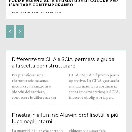
FORME ESSENZIALI E SFUMATURE DI COLORE PER
L’ABITARE CONTEMPORANEO
COMERISTRUTTURARELACASA
Differenze tra CILA e SCIA: permessi e guida
alla scelta per ristrutturare
Per pianificare una
CILA e SCIA è il primo passo
ristrutturazione senza
operativo. La CILA gestisce la
incorrere in sanzioni o
manutenzione straordinaria
blocchi del cantiere,
senza impatto statico; la SCIA,
conoscere le differenze tra
invece, è obbligatoria per...
Finestra in alluminio Aluwin: profili sottili e più
luce negli interni
La quantità di luce che entra in
riducono la superficie