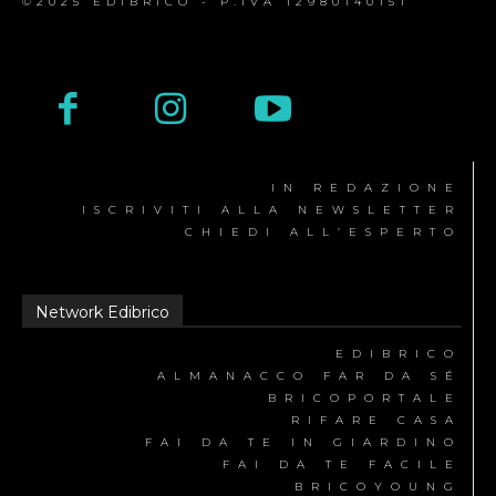
©2025 EDIBRICO - P.IVA 12980140151
IN REDAZIONE
ISCRIVITI ALLA NEWSLETTER
CHIEDI ALL’ESPERTO
Network Edibrico
EDIBRICO
ALMANACCO FAR DA SÉ
BRICOPORTALE
RIFARE CASA
FAI DA TE IN GIARDINO
FAI DA TE FACILE
BRICOYOUNG