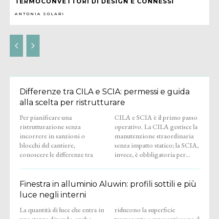
TERMOCONVETTORI DI DESIGN E CONNESSI
ANTONIA SOLARI
Differenze tra CILA e SCIA: permessi e guida
alla scelta per ristrutturare
Per pianificare una
CILA e SCIA è il primo passo
ristrutturazione senza
operativo. La CILA gestisce la
incorrere in sanzioni o
manutenzione straordinaria
blocchi del cantiere,
senza impatto statico; la SCIA,
conoscere le differenze tra
invece, è obbligatoria per...
Finestra in alluminio Aluwin: profili sottili e più
luce negli interni
La quantità di luce che entra in
riducono la superficie
una stanza dipende, anche,
trasparente e appesantiscono il