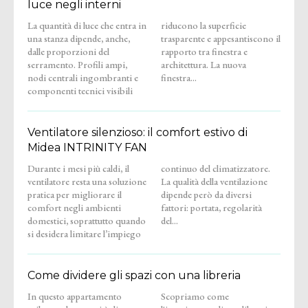
luce negli interni
La quantità di luce che entra in
riducono la superficie
una stanza dipende, anche,
trasparente e appesantiscono il
dalle proporzioni del
rapporto tra finestra e
serramento. Profili ampi,
architettura. La nuova
nodi centrali ingombranti e
finestra...
componenti tecnici visibili
Ventilatore silenzioso: il comfort estivo di
Midea INTRINITY FAN
Durante i mesi più caldi, il
continuo del climatizzatore.
ventilatore resta una soluzione
La qualità della ventilazione
pratica per migliorare il
dipende però da diversi
comfort negli ambienti
fattori: portata, regolarità
domestici, soprattutto quando
del...
si desidera limitare l’impiego
Come dividere gli spazi con una libreria
In questo appartamento
Scopriamo come